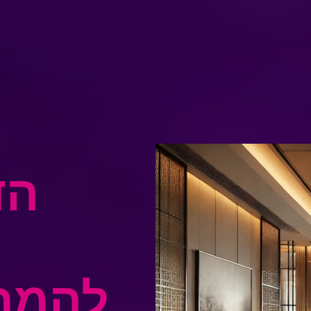
ע
הד
להמחש