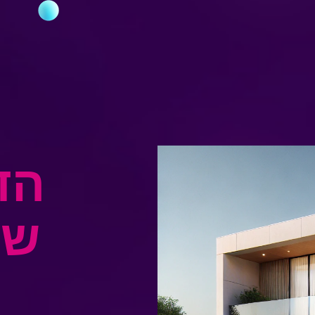
הד
שד